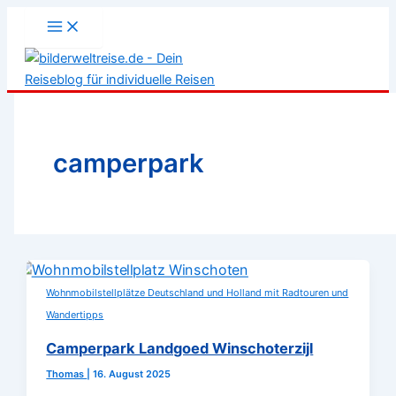
Zum
Inhalt
springen
camperpark
Wohnmobilstellplätze Deutschland und Holland mit Radtouren und
Wandertipps
Camperpark Landgoed Winschoterzijl
Thomas
|
16. August 2025