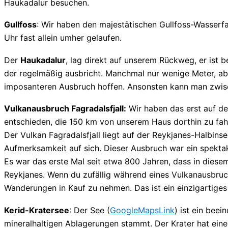
Haukadalur besuchen.
Gullfoss
: Wir haben den majestätischen Gullfoss-Wasserfal
Uhr fast allein umher gelaufen.
Der
Haukadalur
, lag direkt auf unserem Rückweg, er ist 
der regelmäßig ausbricht. Manchmal nur wenige Meter, abe
imposanteren Ausbruch hoffen. Ansonsten kann man zwis
Vulkanausbruch Fagradalsfjall:
Wir haben das erst auf de
entschieden, die 150 km von unserem Haus dorthin zu fah
Der Vulkan Fagradalsfjall liegt auf der Reykjanes-Halbin
Aufmerksamkeit auf sich. Dieser Ausbruch war ein spekta
Es war das erste Mal seit etwa 800 Jahren, dass in diese
Reykjanes. Wenn du zufällig während eines Vulkanausbruchs
Wanderungen in Kauf zu nehmen. Das ist ein einzigartiges
Kerid-Kratersee
: Der See (
GoogleMapsLink
) ist ein bee
mineralhaltigen Ablagerungen stammt. Der Krater hat ein