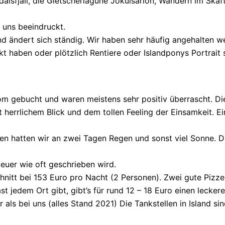
lsfjall, die Gletscherlagune Jokulsarlon, Wandern im Skaft
 uns beeindruckt.
d ändert sich ständig. Wir haben sehr häufig angehalten we
kt haben oder plötzlich Rentiere oder Islandponys Portrait
com gebucht und waren meistens sehr positiv überrascht. Di
 herrlichem Blick und dem tollen Feeling der Einsamkeit. E
gen hatten wir an zwei Tagen Regen und sonst viel Sonne. 
teuer wie oft geschrieben wird.
nitt bei 153 Euro pro Nacht (2 Personen). Zwei gute Pizzen
 fast jedem Ort gibt, gibt’s für rund 12 – 18 Euro einen le
als bei uns (alles Stand 2021) Die Tankstellen in Island sin