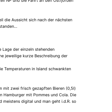
ell NP und die Fahrt an den Ostfjorden
il die Aussicht sich nach der nächsten
 standen…
e Lage der einzeln stehenden
ine jeweilige kurze Beschreibung der
Die Temperaturen in Island schwankten
 mit zwei frisch gezapften Bieren (0,5l)
ckeren Hamburger mit Pommes und Cola. Die
d meistens digital und man geht i.d.R. so