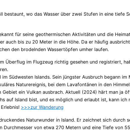
l bestaunt, wo das Wasser über zwei Stufen in eine tiefe Sc
bekannt für seine geothermischen Aktivitäten und die Heim
r auch bis zu 20 Meter in die Höhe. Da er häufig ausbrich
chen den brodelnden Wassertöpfen umher laufen.
m Überflug im Flugzeug richtig gesehen und registriert, 
ren.
sel im Südwesten Islands. Sein jüngster Ausbruch begann i
kuläres Naturereignis, bei dem Lavafontänen in den Himmel
m Gebiet ein Vulkan ausbrach. Aktuell (2024) härt man ja ö
 auf Island bist, und es möglich und erlaubt ist, kann ich
 Erlebnis!
>>>zur Wanderung
indruckendes Naturwunder in Island. Er zeichnet sich durch 
en Durchmesser von etwa 270 Metern und eine Tiefe von 55