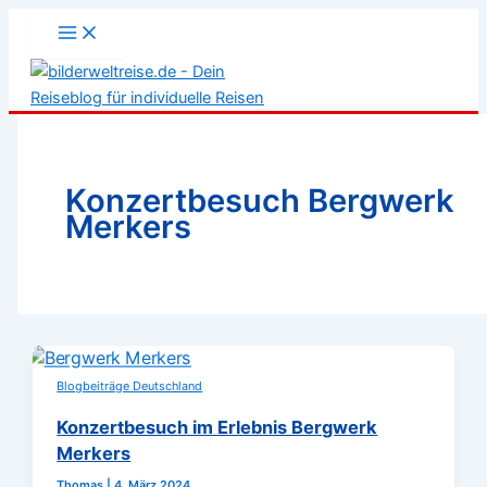
Zum
Inhalt
springen
Konzertbesuch Bergwerk
Merkers
Blogbeiträge Deutschland
Konzertbesuch im Erlebnis Bergwerk
Merkers
Thomas
|
4. März 2024